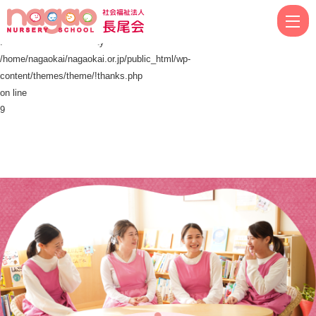
thanks-
社会福祉法人
長尾会
Warning
recruit
: Attempt to read property "ID" on null in
|
/home/nagaokai/nagaokai.or.jp/public_html/wp-
社
content/themes/theme/!thanks.php
on line
会
9
福
祉
法
人
長
尾
会