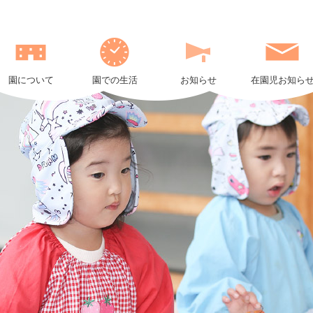
022
社
会
福
祉
園について
園での生活
お知らせ
在園児お知ら
法
人
長
尾
会
ク
ア
ッ
カ