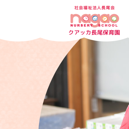
2
年
度
クアッカ
長尾保育園
苦
情
解
決
報
告
書
|
社
会