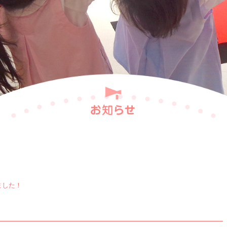
長
尾
会
ました！