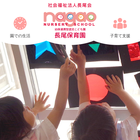
カ
テ
ゴ
幼保連携型認定こども園
長尾保育園
リ
園での生活
子育て支援
ー
行
事
|
社
会
福
祉
法
人