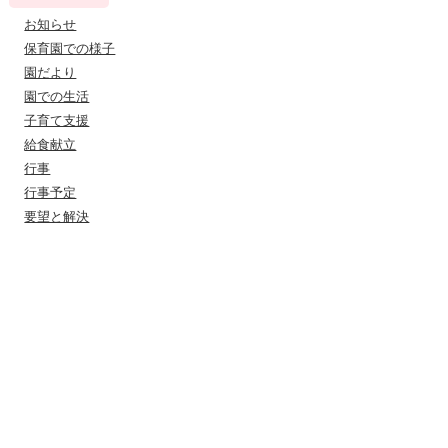
お知らせ
保育園での様子
園だより
園での生活
子育て支援
給食献立
行事
行事予定
要望と解決