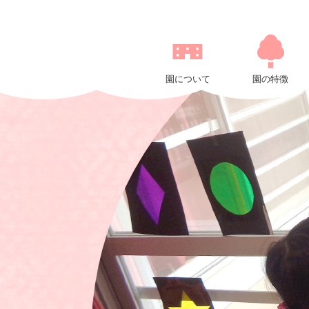
社
会
福
祉
園について
園の特徴
法
人
長
尾
会
幼
保
連
携
型
認
定
こ
ど
も
園